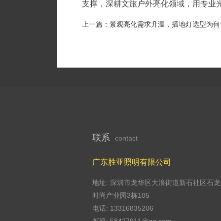
支撑，深耕文旅户外亮化领域，用专业
上一篇：景观亮化需求升温，插地灯选型为何
联系
contact
广东胜亚照明有限公司
地址: 深圳市龙华区大浪街道新石社区石龙
时尚产业园3栋105
电话: 13316835206